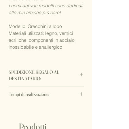
i nomi dei vari modelli sono dedicati
alle mie amiche più care!
Modello: Orecchini a lobo
Materiali utiizzati: legno, vernici
acriliche, componenti in acciaio
inossidabile e anallergico
SPEDIZIONE REGALO AL
DESTINATARIO:
Vuoi fare recapitare il regalo
Tempi di realizzazione:
direttamente al destinatario per una
sorpresa davvero
WOW
?!
IMPORTANTE:
E' possibile senza costi aggiuntivi,
I tempi di realizzazione di questo
purchè l'intero ordine abbia un'unica
articolo sono di circa 15/20 gg lavorativi,
destinazione. Sarà sufficiente indicare
oltre ai tempi di spedizione.
Prodotti
l'indirizzo di spedizione del destinatario