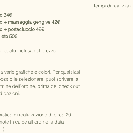
Se vuoi far
recapitar
Tempi di realizzaz
destinatario
ti baster
nell'indirizzo di sped
no 34€
Il prodotto, in quant
Il pacco non conter
no + massaggia gengive 42€
realizzato e confezio
(le fatture/ricevute 
o + portaciuccio 42€
ordine.
Inoltre potrò inserir
leto 50€
NOTA BENE:
mano
con una tua ded
Le box nascita hanno
prima di concludere l
circa 20 giorni lavora
e regalo inclusa nel prezzo!
all'ordine la data del
Normalmente le sped
vengono consegnate 
ra varie grafiche e colori. Per qualsiasi
ritiro del pacco).
possibile selezionare, puoi scrivere la
Non ci assumiamo res
ermine dell'ordine, prima del check out.
dovuti al corriere.
dicazioni.
stica di realizzazione di circa 20
e note in calce all'ordine la data
..)