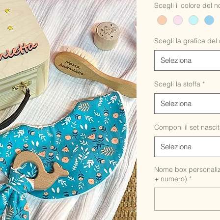
Scegli il colore de
Scegli la grafica del
Seleziona
Scegli la stoffa
*
Seleziona
Componi il set nasci
Seleziona
Nome box personalizz
+ numero)
*