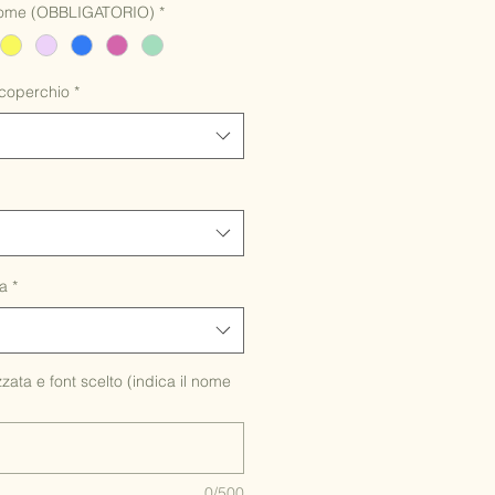
l nome (OBBLIGATORIO)
*
 coperchio
*
ta
*
ata e font scelto (indica il nome
0/500