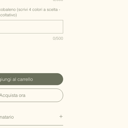
rcobaleno (scrivi 4 colori a scelta -
acoltativo)
0/500
iungi al carrello
Acquista ora
natario