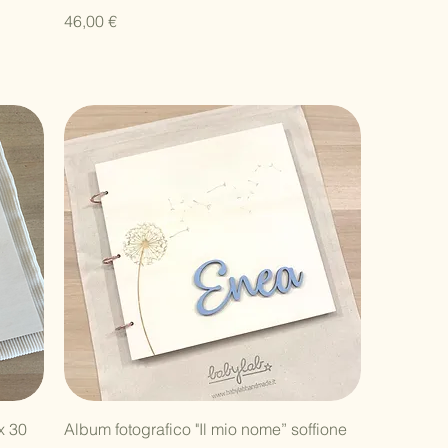
Prezzo
46,00 €
Vista rapida
x 30
Album fotografico "Il mio nome” soffione