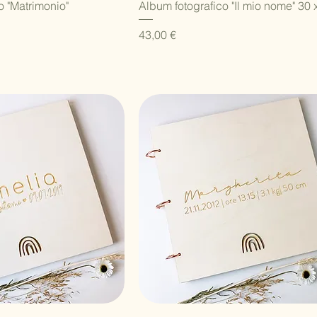
ista rapida
Vista rapida
o "Matrimonio"
Album fotografico "Il mio nome" 30 
Prezzo
43,00 €