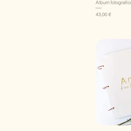
V
Album fotografic
Prezzo
43,00 €