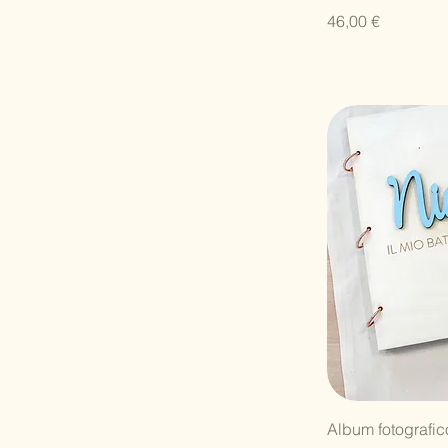
Prezzo
46,00 €
V
Album fotografico