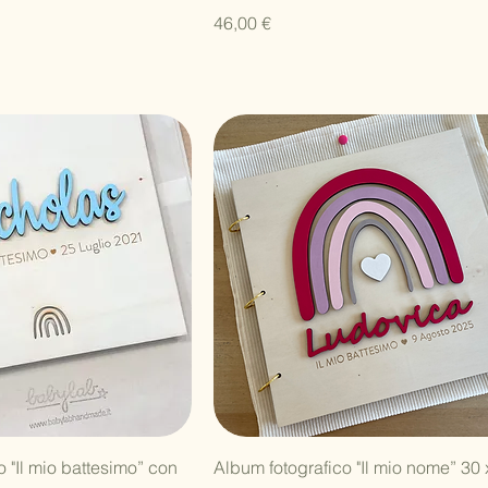
Prezzo
46,00 €
ista rapida
Vista rapida
 "Il mio battesimo” con
Album fotografico "Il mio nome” 30 