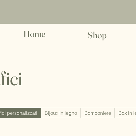
Home
Shop
ici
ici personalizzati
Bijoux in legno
Bomboniere
Box in 