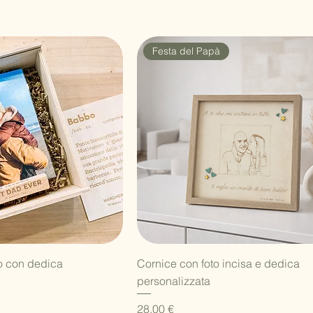
Festa del Papà
ista rapida
Vista rapida
no con dedica
Cornice con foto incisa e dedica
personalizzata
contato
Prezzo
28,00 €