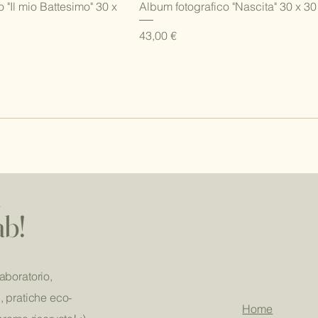
ista rapida
Vista rapida
 "Il mio Battesimo" 30 x
Album fotografico "Nascita" 30 x 30
Prezzo
43,00 €
a
ab!
aboratorio,
, pratiche eco-
Home