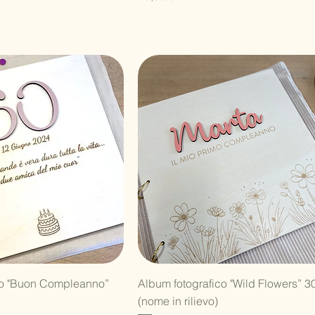
ista rapida
Vista rapida
co "Buon Compleanno”
Album fotografico "Wild Flowers” 3
(nome in rilievo)