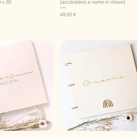
 x 30
(arcobaleno e nome in rilievo)
Prezzo
49,00 €