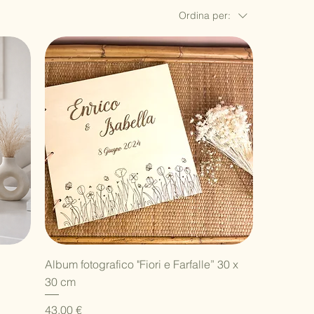
Ordina per:
Vista rapida
Album fotografico "Fiori e Farfalle” 30 x
30 cm
Prezzo
43,00 €