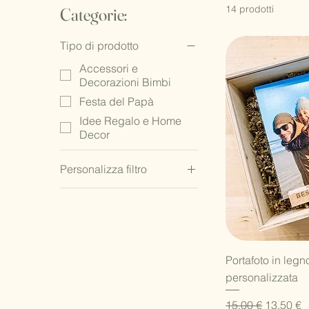
14 prodotti
Categorie:
Tipo di prodotto
Accessori e
Decorazioni Bimbi
Festa del Papà
Idee Regalo e Home
Decor
Personalizza filtro
Accessori e
Decorazioni Bimbi
Album fotografici
personalizzati
Festa del Papà
V
Portafoto in leg
personalizzata
Idee Regalo e Home
Decor
Prezzo regolare
Prezzo s
15,00 €
13,50 €