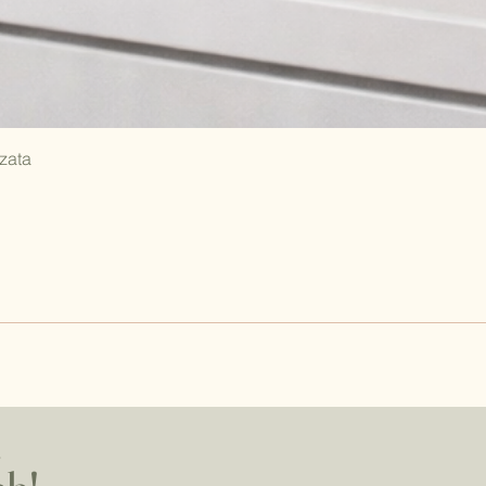
zata
a