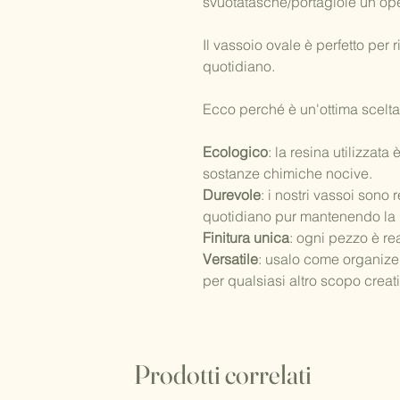
svuotatasche/portagioie un'ope
Il vassoio ovale è perfetto per ri
quotidiano.
Ecco perché è un'ottima scelta
Ecologico
: la resina utilizzata
sostanze chimiche nocive.
Durevole
: i nostri vassoi sono r
quotidiano pur mantenendo la l
Finitura unica
: ogni pezzo è re
Versatile
: usalo come organizer
per qualsiasi altro scopo crea
Prodotti correlati