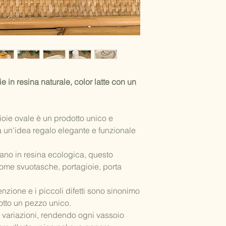
ordine abbia un'unic
indicare l'indirizzo d
termine dell'ordine.
ricevuta con i prezzi
chi effettua l'ordine).
Se vuoi allegare un b
nelle note.
 in resina naturale, color latte con un
ioie ovale è un prodotto unico e
ca un'idea regalo elegante e funzionale
no in resina ecologica, questo
come svuotasche, portagioie, porta
enzione e i piccoli difetti sono sinonimo
otto un pezzo unico.
 variazioni, rendendo ogni vassoio