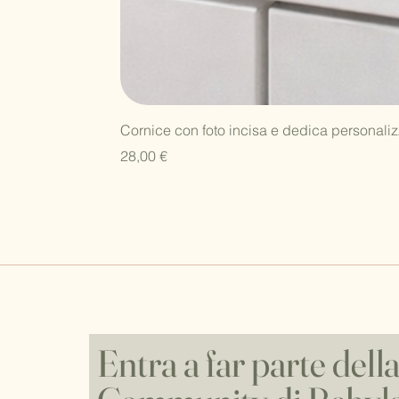
Cornice con foto incisa e dedica personaliz
Prezzo
28,00 €
Entra a far parte dell