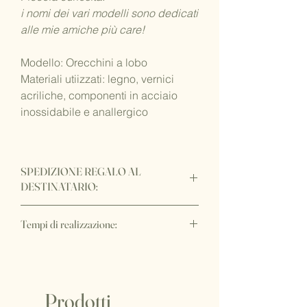
i nomi dei vari modelli sono dedicati
alle mie amiche più care!
Modello: Orecchini a lobo
Materiali utiizzati: legno, vernici
acriliche, componenti in acciaio
inossidabile e anallergico
SPEDIZIONE REGALO AL
DESTINATARIO:
Vuoi fare recapitare il regalo
Tempi di realizzazione:
direttamente al destinatario per una
sorpresa davvero
WOW
?!
IMPORTANTE:
E' possibile senza costi aggiuntivi,
I tempi di realizzazione di questo
purchè l'intero ordine abbia un'unica
articolo sono di circa 15/20 gg lavorativi,
destinazione. Sarà sufficiente indicare
oltre ai tempi di spedizione.
Prodotti
l'indirizzo di spedizione del destinatario