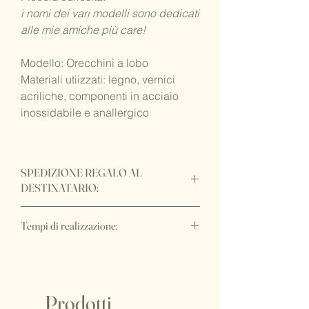
i nomi dei vari modelli sono dedicati
alle mie amiche più care!
Modello: Orecchini a lobo
Materiali utiizzati: legno, vernici
acriliche, componenti in acciaio
inossidabile e anallergico
SPEDIZIONE REGALO AL
DESTINATARIO:
Vuoi fare recapitare il regalo
Tempi di realizzazione:
direttamente al destinatario per una
sorpresa davvero
WOW
?!
IMPORTANTE:
E' possibile senza costi aggiuntivi,
I tempi di realizzazione di questo
purchè l'intero ordine abbia un'unica
articolo sono di circa 15/20 gg lavorativi,
destinazione. Sarà sufficiente indicare
oltre ai tempi di spedizione.
Prodotti
l'indirizzo di spedizione del destinatario