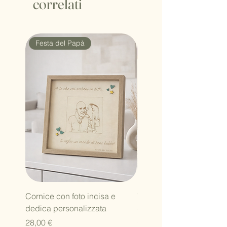
correlati
Festa del Papà
Nuovo modello!
Cornice con foto incisa e
Valigetta Welcome baby 
dedica personalizzata
Set Nascita, Spazzola e
scatolina dentini
Prezzo
28,00 €